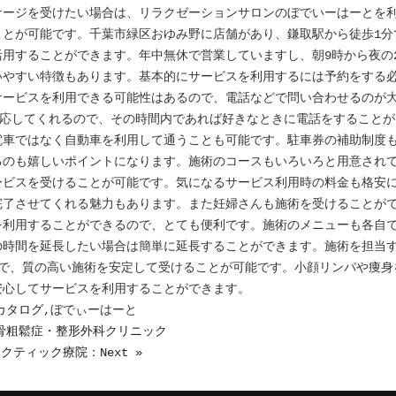
サージを受けたい場合は、リラクゼーションサロンのぼでいーはーとを
ことが可能です。千葉市緑区おゆみ野に店舗があり、鎌取駅から徒歩1分
用することができます。年中無休で営業していますし、朝9時から夜の
いやすい特徴もあります。基本的にサービスを利用するには予約をする必
サービスを利用できる可能性はあるので、電話などで問い合わせるのが
対応してくれるので、その時間内であれば好きなときに電話をすること
電車ではなく自動車を利用して通うことも可能です。駐車券の補助制度
るのも嬉しいポイントになります。施術のコースもいろいろと用意され
ービスを受けることが可能です。気になるサービス利用時の料金も格安に
完了させてくれる魅力もあります。また妊婦さんも施術を受けることが
を利用することができるので、とても便利です。施術のメニューも各自
の時間を延長したい場合は簡単に延長することができます。施術を担当
ので、質の高い施術を安定して受けることが可能です。小顔リンパや痩身
安心してサービスを利用することができます。
カタログ
,ぼでぃーはーと
みず骨粗鬆症・整形外科クリニック
クティック療院：Next »