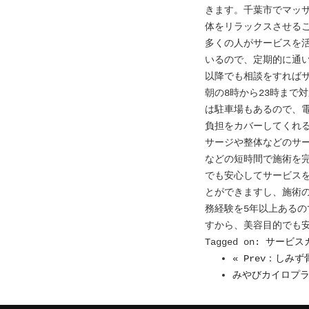
きます。千葉市でマッ
体をリラックスさせる
多くの人がサービスを活
いるので、定期的に通
以降でも相談をすれば
朝の8時から23時まで
は駐車場もあるので、
負担をカバーしてくれ
サージや整体などのサ
などの短時間で施術を
でも安心してサービス
とができますし、施術
務経験を5年以上ある
すから、美容目的でも
Tagged on:
サービス
« Prev：し
みやびカイロプラ