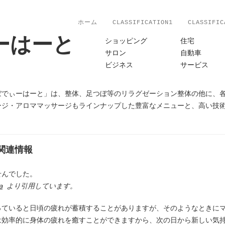
ホーム
CLASSIFICATION1
CLASSIFIC
ーはーと
ショッピング
住宅
サロン
自動車
ビジネス
サービス
ぼでぃーはーと」は、整体、足つぼ等のリラグゼーション整体の他に、
ージ・アロママッサージもラインナップした豊富なメニューと、高い技
関連情報
せんでした。
a
より引用しています。
っていると日頃の疲れが蓄積することがありますが、そのようなときに
は効率的に身体の疲れを癒すことができますから、次の日から新しい気