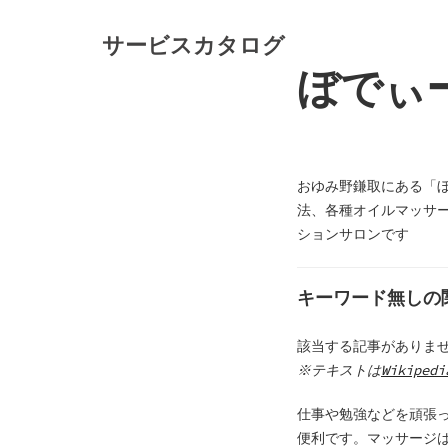
S
k
サービスカタログ
i
ぼでぃ
p
t
o
c
o
おゆみ野鎌取にある「
n
法、各種オイルマッサ
t
ションサロンです
e
n
キーワード無しの
t
該当する記事がありま
※テキストは
Wikipedi
仕事や勉強などを頑張
便利です。マッサージ