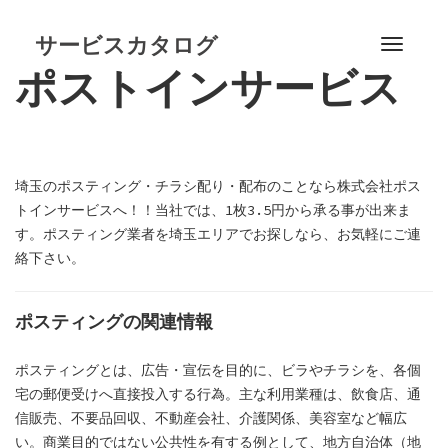
S
k
サービスカタログ
T
i
ポストインサービス
o
p
g
t
g
o
l
c
e
o
埼玉のポスティング・チラシ配り・配布のことなら株式会社ポス
n
n
トインサービスへ！！当社では、1枚3.5円から承る事が出来ま
a
t
す。ポスティング業者を埼玉エリアでお探しなら、お気軽にご連
v
e
絡下さい。
i
n
g
t
a
ポスティングの関連情報
t
i
ポスティングとは、広告・宣伝を目的に、ビラやチラシを、各個
o
宅の郵便受けへ直接投入する行為。主な利用業種は、飲食店、通
n
信販売、不要品回収、不動産会社、介護関係、美容室など幅広
い。商業目的ではない公共性を有する例として、地方自治体（地