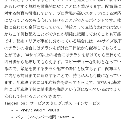
みもしやすく無駄を徹底的に省くことにも繋がります。配布員に
対する教育も徹底していて、プロ意識の高いスタッフによる対応
になっているのも安心して任せることができるポイントです。枚
数に合わせた金額になっていて、時給として支払うわけではない
からこそ何枚配ることができたか明確に把握しておくことも可能
です。配布エリアが事前に分かっている場合には、A4サイズ以下
のチラシの場合にはチラシを預けた二日後から配布してもらうこ
とができ、B4サイズ以上の場合にはチラシを預けてから三日から
四日後から配布してもらえます。スピーディーな対応となってい
るので、緊急を要するチラシ配布の際にも役立ちます。配布エリ
ア内なら前日までに連絡することで、持ち込みも可能になってい
ます。配布終了後には配布報告を送ってもらえて、支払いは基本
的には配布終了後に請求書を郵送という形になっているのでより
安心して任せることができます。
Tagged on:
サービスカタログ
,ポストインサービス
« Prev：PARTY PHOTO
パソコンヘルパー福岡：Next »