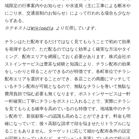
域限定の行事案内やお知らせ）や水道局（主に工事による断水や
にごり水、交通規制のお知らせ）によって行われる場合も少なか
らずある。
※テキストは
Wikipedia
より引用しています。
チラシはただ配布するだけではなく見てもらうことで初めて効果
を発揮するので、ただ配るのではなく効率よく確実な方法やタイ
ミング、配布エリアを網羅しておく必要があります。株式会社ポ
ストインサービスは豊富な経験と知識により、チラシ配布の効果
をしっかりと得ることができるのが特徴です。各町単位でチラシ
配布エリアを選択することができ、各店ごとの商圏にマッチして
いるチラシ配布が可能となるので、無駄なチラシを巻いて無駄な
費用負担で悩む必要も無くなります。ポストインサービスは一軒
一軒確実に丁寧にチラシをポストに入れることで、実際にチラシ
を見てもらえる確率を高めているのも特徴です。地域集中のチラ
シ配布で、新規顧客への認識も高めることができます。料金も明
確になっていて、後々高額な請求で頭を悩ませたりトラブルにな
ることもありません。ターゲットに応じて細かな配布条件の設定
が可能となっているなど、オプションも充実しているので絞り込